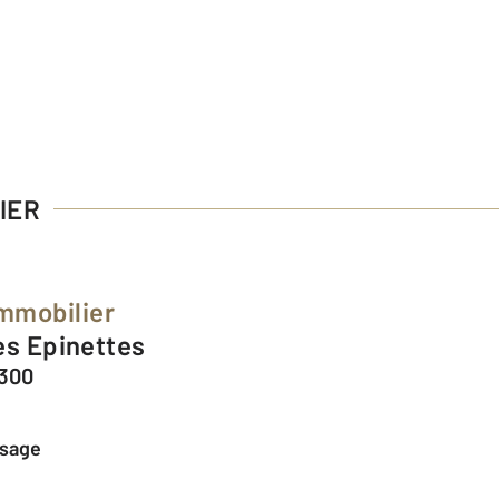
IER
Immobilier
Les Epinettes
5300
ssage