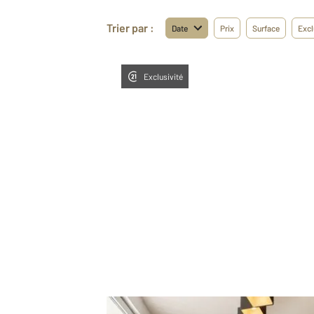
Trier par :
Date
Prix
Surface
Excl
Exclusivité