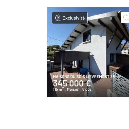
Exclusivité
MAISONS DU BOIS LIEVREMONT 25
345 000 €
2
115 m
, Maison
, 5 pcs