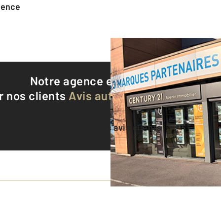
agence
Notre agence est notée
9,1/10
r nos clients
Avis authentifiés par Qualite
Voir tous les avis clients