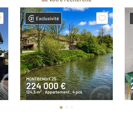
Exclusivité
MONTBENOIT 25
P
224 000 €
2
124,5 m
, Appartement
, 4 pcs
7