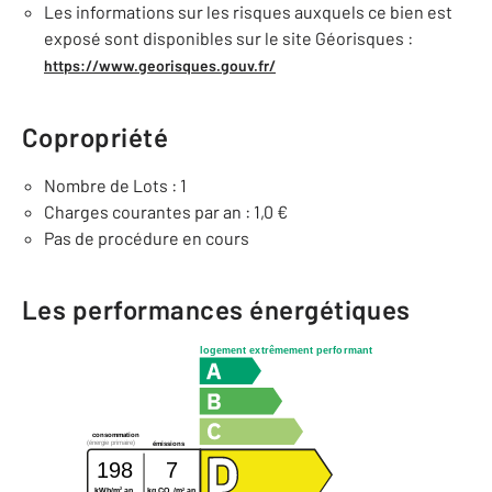
Les informations sur les risques auxquels ce bien est
exposé sont disponibles sur le site Géorisques :
https://www.georisques.gouv.fr/
Copropriété
Nombre de Lots : 1
Charges courantes par an : 1,0 €
Pas de procédure en cours
Les performances énergétiques
logement extrêmement performant
consommation
(énergie primaire)
émissions
198
7
2
2
kWh/m
.an
kg CO
/m
.an