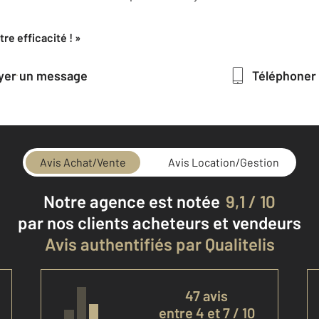
re efficacité ! »
oyer un message
Téléphoner
Avis Achat/Vente
Avis Location/Gestion
Notre agence est notée
9,1 / 10
par nos clients
acheteurs et vendeurs
Avis authentifiés par Qualitelis
47 avis
entre 4 et 7 / 10