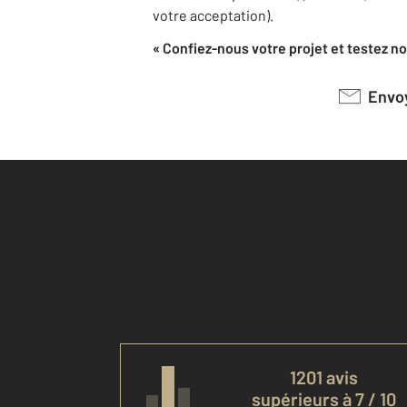
votre acceptation).
« Confiez-nous votre projet et testez not
Env
1201 avis
supérieurs à 7 / 10