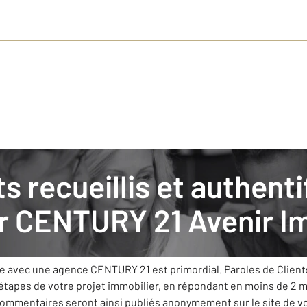
ilier
: nos clients donnent leurs avis
ur
CENTURY 21 Avenir Im
er s’est fixée comme priorité de vous apporter le meilleur serv
ue avec une agence CENTURY 21 est primordial. Paroles de Clien
 étapes de votre projet immobilier, en répondant en moins de 2 
 commentaires seront ainsi publiés anonymement sur le site de 