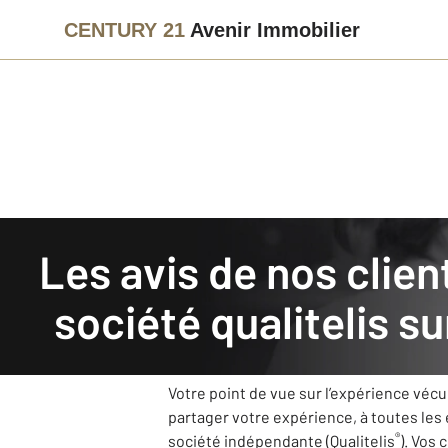
CENTURY 21
Avenir Immobilier
Agence immobilière
Avis de nos clients
Les avis de nos clients recueillis et authentifiés par la
CENTURY 21 Avenir Immob
société qualitelis s
Notre agence CENTURY 21 Avenir Immobili
grâce à vos retours.
Votre point de vue sur l’expérience véc
partager votre expérience, à toutes les
®
société indépendante (Qualitelis
). Vos