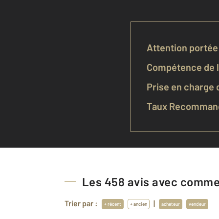
Attention portée 
Compétence de l'
Prise en charge d
Taux Recommand
Les
458
avis avec commen
Trier par :
|
+ récent
+ ancien
acheteur
vendeur