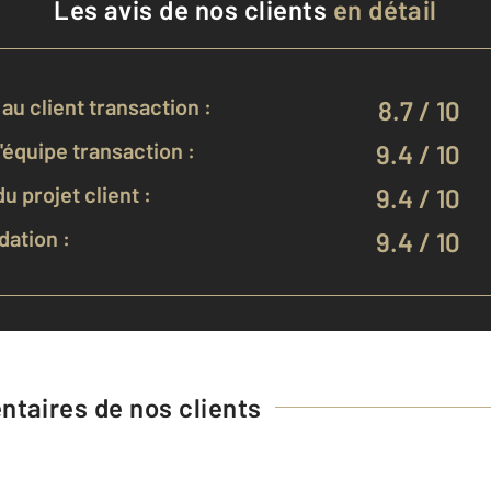
Les avis de nos clients
en détail
au client transaction :
8.7 / 10
équipe transaction :
9.4 / 10
u projet client :
9.4 / 10
ation :
9.4 / 10
taires de nos clients