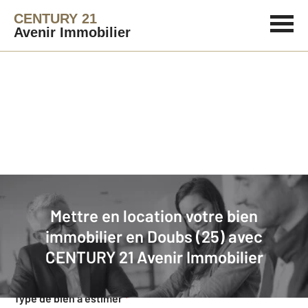
CENTURY 21
Avenir Immobilier
Agence immobilière
Mettre en location
Mettre en location votre bien
Faites estimer gratuitement votre
immobilier en Doubs (25) avec
bien en location
CENTURY 21 Avenir Immobilier
Concernant votre bien
Type de bien à estimer
*