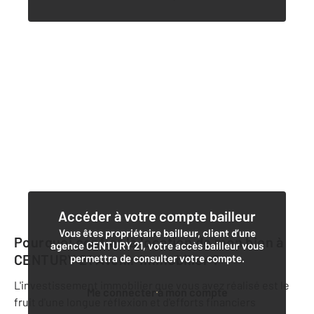
Accéder à votre compte bailleur
Vous êtes propriétaire bailleur, client d’une
Pourquoi confier la location de mon bien à
agence CENTURY 21, votre accès bailleur vous
CENTURY 21 Avenir Immobilier
?
permettra de consulter votre compte.
L'investissement immobilier que vous avez réalisé est le
Me connecter à mon compte
fruit d'une longue réflexion et d'efforts financiers