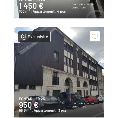
1 450 €
par mois charges
comprises
2
100 m
, Appartement
, 4 pcs
Exclusivité
PONTARLIER 25
950 €
par mois charges
comprises
2
56,6 m
, Appartement
, 3 pcs