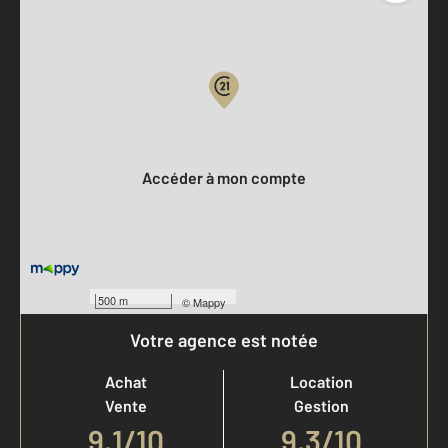
Parlons de vous, parlons biens
Votre compte :
Accéder à mon compte
500 m
©
Mappy
Votre agence est notée
Achat
Location
Vente
Gestion
9,1
/
10
9,3/10