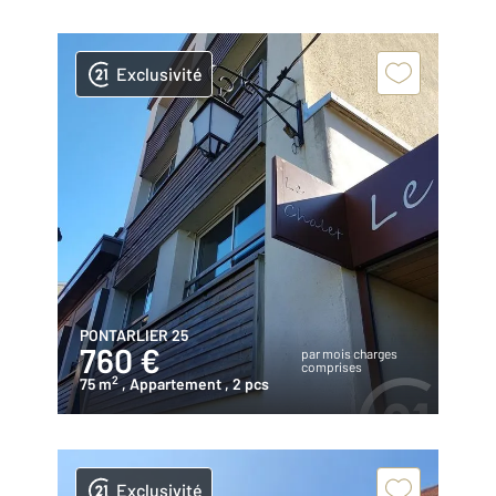
Exclusivité
PONTARLIER 25
760 €
par mois charges
comprises
2
75 m
, Appartement
, 2 pcs
Exclusivité