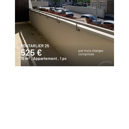
PONTARLIER 25
525 €
par mois charges
comprises
2
15 m
, Appartement
, 1 pc