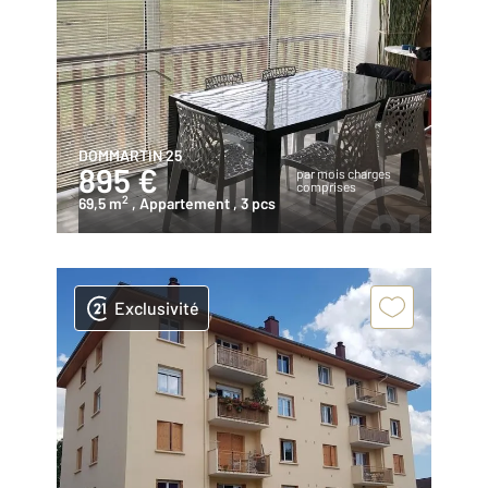
DOMMARTIN 25
895 €
par mois charges
comprises
2
69,5 m
, Appartement
, 3 pcs
Exclusivité