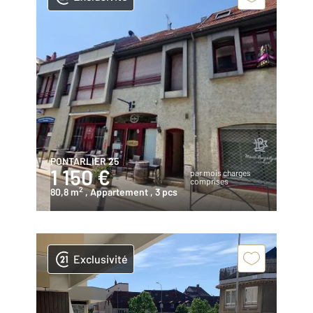
PONTARLIER 25
1 150 €
par mois charges
comprises
2
80,8 m
, Appartement
, 3 pcs
Exclusivité