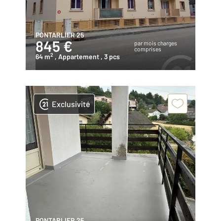
PONTARLIER 25
845 €
par mois charges
comprises
2
64 m
, Appartement
, 3 pcs
Exclusivité
PONTARLIER 25