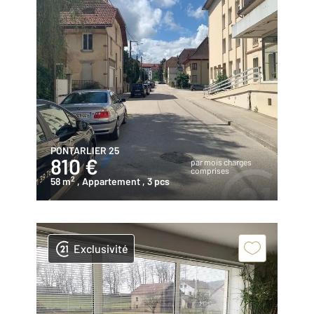
PONTARLIER 25
810 €
par mois charges
comprises
2
58 m
, Appartement
, 3 pcs
Exclusivité