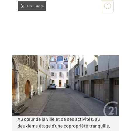
Exclusivité
PONTARLIER 25
2
20 m
, 1 pièce
Ref : 27806
Appartement Studio à louer
480 €
par mois charges comprises
Au cœur de la ville et de ses activités, au
deuxième étage d'une copropriété tranquille,