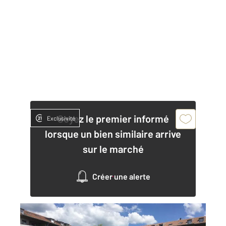
Soyez le premier informé
Exclusivité
lorsque un bien similaire arrive
sur le marché
Créer une alerte
PONTARLIER 25
2