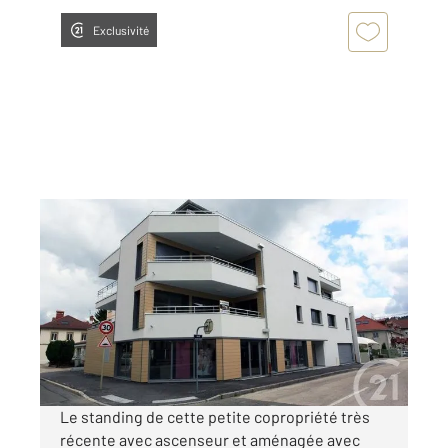
Exclusivité
PONTARLIER 25
2
30 m
, 1 pièce
Ref : 27829
Appartement Studio à louer
600 €
par mois charges comprises
Le standing de cette petite copropriété très
récente avec ascenseur et aménagée avec