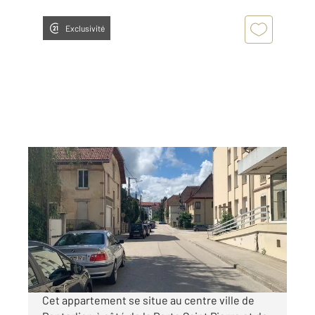
Exclusivité
PONTARLIER 25
2
58 m
, 3 pièces
Ref : 27946
Appartement F3 à louer
810 €
par mois charges comprises
Cet appartement se situe au centre ville de