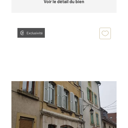
Voir le détail du bien
Exclusivité
PONTARLIER 25
2
58,46 m
, 2 pièces
Ref : 27630
Appartement Duplex à louer
830 €
par mois charges comprises