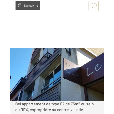
Exclusivité
PONTARLIER 25
2
75 m
, 2 pièces
Ref : 27780
Appartement F2 à louer
760 €
par mois charges comprises
Bel appartement de type F2 de 75m2 au sein
du REX, copropriété au centre-ville de