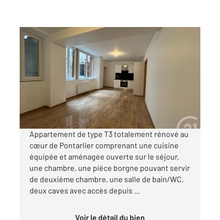
PONTARLIER 25
2
51,15 m
, 3 pièces
Ref : 27148
Appartement F3 à louer
960 €
par mois charges comprises
Appartement de type T3 totalement rénové au
cœur de Pontarlier comprenant une cuisine
équipée et aménagée ouverte sur le séjour,
une chambre, une pièce borgne pouvant servir
de deuxième chambre, une salle de bain/WC,
deux caves avec accès depuis ...
Voir le détail du bien