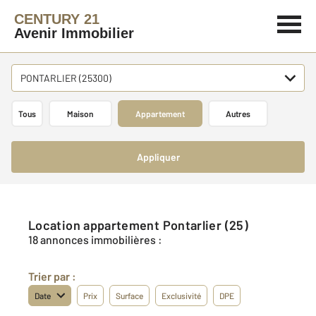
CENTURY 21
Avenir Immobilier
PONTARLIER (25300)
Tous
Maison
Appartement
Autres
Appliquer
Location appartement Pontarlier (25)
18 annonces immobilières :
Trier par :
Date
Prix
Surface
Exclusivité
DPE