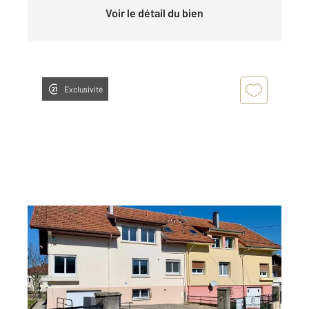
Voir le détail du bien
Exclusivité
PONTARLIER 25
2
41,80 m
, 2 pièces
Ref : 27879
Appartement F2 à louer
745 €