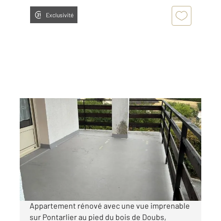
Exclusivité
PONTARLIER 25
2
100 m
, 4 pièces
Ref : 27936
Appartement F4 à louer
1 450 €
par mois charges comprises
Appartement rénové avec une vue imprenable
sur Pontarlier au pied du bois de Doubs,