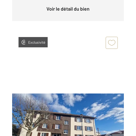
Voir le détail du bien
Exclusivité
PONTARLIER 25
2
31,82 m
, 1 pièce
Ref : 27841
Appartement F1 à louer
600 €