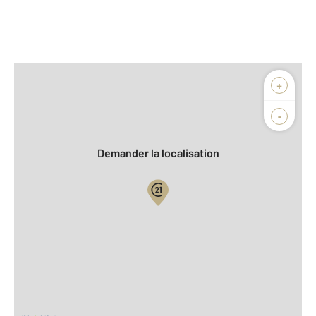
Afficher sur la carte :
+
Agence
Biens vendus
-
Demander la localisation
Vue globale
2
Surface totale : 467 m
Équipements
Général