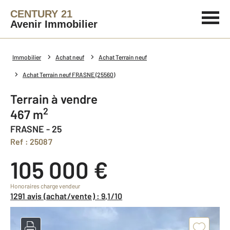
CENTURY 21
Avenir Immobilier
Immobilier
Achat neuf
Achat Terrain neuf
Achat Terrain neuf FRASNE (25560)
Terrain à vendre
2
467 m
FRASNE - 25
Ref : 25087
105 000 €
Honoraires charge vendeur
1291 avis (achat/vente) : 9,1/10