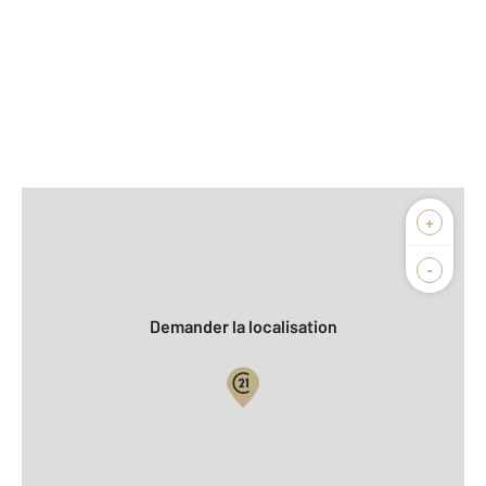
Afficher sur la carte :
+
Agence
Biens vendus
-
Demander la localisation
Vue globale
2
Surface totale : 650 m
2
Surface habitable : 650 m