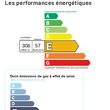
Les performances énergétiques
logement extrêmement performant
consommation
(énergie primaire)
émissions
306
57
2
2
kg CO
/m
.an
kWh/m
.an
2
logement extrêmement peu performant
Dont émissions de gaz à effet de serre
*
peu d'émissions de CO2