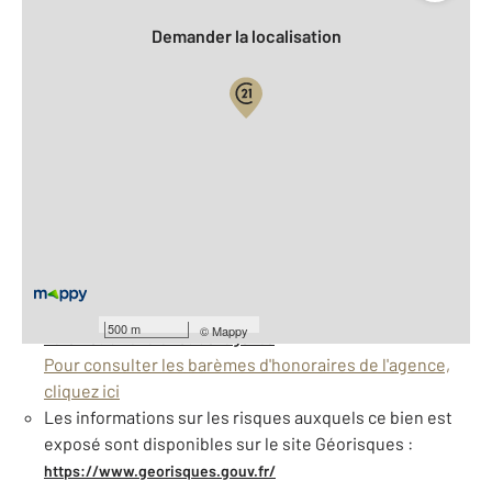
Demander la localisation
Vue globale
2
Surface totale : 200 m
2
Surface habitable : 155 m
Nombre de pièces : 7
[Voir le détail]
À savoir
500 m
©
Mappy
Barèmes d'honoraires de l'agence
Pour consulter les barèmes d'honoraires de l'agence,
cliquez ici
Les informations sur les risques auxquels ce bien est
exposé sont disponibles sur le site Géorisques :
https://www.georisques.gouv.fr/