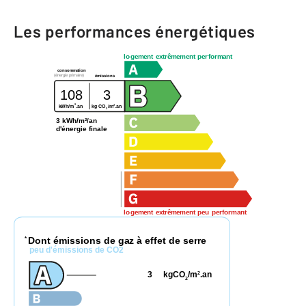
Les performances énergétiques
logement extrêmement performant
consommation
(énergie primaire)
émissions
108
3
2
2
kWh/m
.an
kg CO
/m
.an
2
3 kWh/m²/an
d'énergie finale
logement extrêmement peu performant
Dont émissions de gaz à effet de serre
*
peu d'émissions de CO2
3
kgCO
/m
.an
2
2