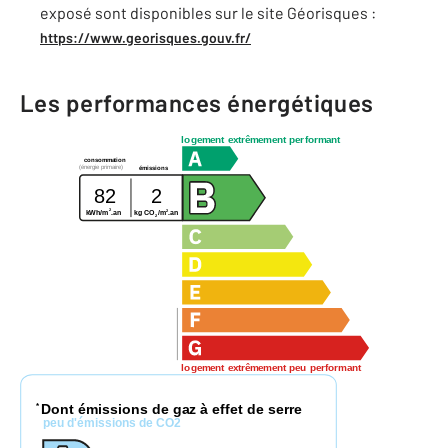
exposé sont disponibles sur le site Géorisques :
https://www.georisques.gouv.fr/
Les performances énergétiques
logement extrêmement performant
consommation
(énergie primaire)
émissions
82
2
2
2
kWh/m
.an
kg CO
/m
.an
2
logement extrêmement peu performant
Dont émissions de gaz à effet de serre
*
peu d'émissions de CO2