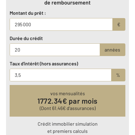
de remboursement
Montant du prêt :
€
Durée du crédit
années
Taux d'intérêt (hors assurances)
%
vos mensualités
1772.34
€ par mois
(Dont
61.46
€ d’assurances)
Crédit immobilier simulation
et premiers calculs