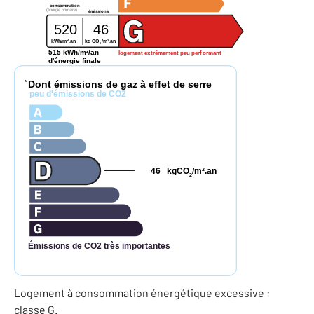
consommation
(énergie primaire)
émissions
520
46
2
2
kg CO
/m
.an
kWh/m
.an
2
515 kWh/m²/an
logement extrêmement peu performant
d'énergie finale
Dont émissions de gaz à effet de serre
*
peu d'émissions de CO2
46
kgCO
/m
.an
2
2
Émissions de CO2 très importantes
Logement à consommation énergétique excessive :
classe G.