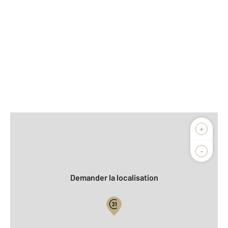
Afficher sur la carte :
+
Agence
Biens vendus
-
Demander la localisation
Vue globale