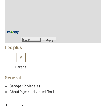
2
Surface totale : 230 m
2
Surface habitable : 147 m
2
Surface terrain : 2 481 m
Nombre de pièces : 6
[Voir le détail]
Équipements
500 m
©
Mappy
Les plus
P
Garage
Général
Garage : 2 place(s)
Chauffage : Individuel fioul