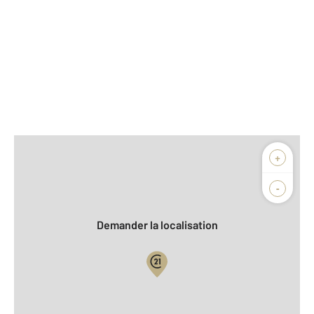
Afficher sur la carte :
+
Agence
Biens vendus
-
Demander la localisation
Vue globale
2
Surface totale : 300 m