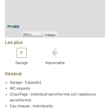
2
Surface habitable : 212 m
2
Surface terrain : 1 400 m
Nombre de pièces : 10
[Voir le détail]
Équipements
500 m
©
Mappy
Les plus
P
Garage
Imprenable
Général
Garage : 5 place(s)
WC séparés
Chauffage : Individuel aerothermie sol/ radiateurs
aerothermie
Eau chaude : Individuelle