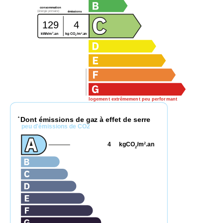
consommation
(énergie primaire)
émissions
129
4
2
2
kg CO
/m
.an
kWh/m
.an
2
logement extrêmement peu performant
Dont émissions de gaz à effet de serre
*
peu d'émissions de CO2
4
kgCO
/m
.an
2
2