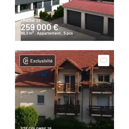
FRASNE 25
259 000 €
2
89,3 m
, Appartement
, 5 pcs
Exclusivité
STE COLOMBE 25