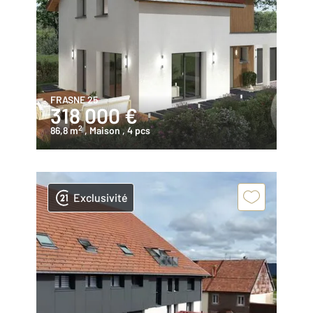
FRASNE 25
318 000 €
2
86,8 m
, Maison
, 4 pcs
Exclusivité