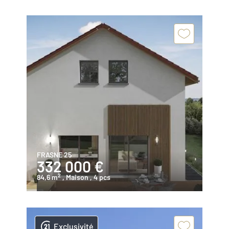
FRASNE 25
332 000 €
2
84,6 m
, Maison
, 4 pcs
Exclusivité