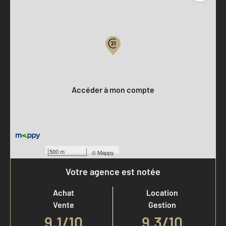
Parlons de vous, parlons biens
Votre compte :
Accéder à mon compte
500 m
©
Mappy
Votre agence est notée
Achat
Location
Vente
Gestion
9,1
/
10
9,3/10