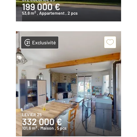
199 000 €
2
53,8 m
, Appartement
, 2 pcs
Exclusivité
LEVIER 25
332 000 €
2
101,6 m
, Maison
, 5 pcs