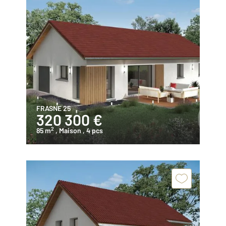
FRASNE 25
320 300 €
2
85 m
, Maison
, 4 pcs