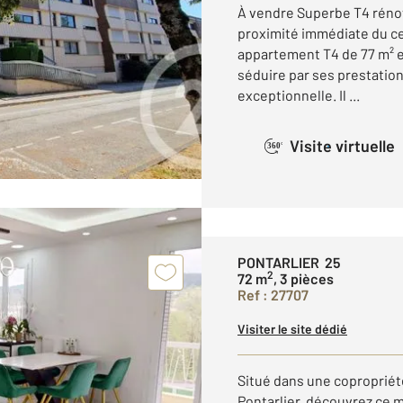
À vendre Superbe T4 rénové
proximité immédiate du cen
appartement T4 de 77 m² e
séduire par ses prestatio
exceptionnelle. Il ...
Visite virtuelle
360°
PONTARLIER 25
2
72 m
, 3 pièces
Ref : 27707
Visiter le site dédié
Situé dans une copropriét
Pontarlier, découvrez ce 