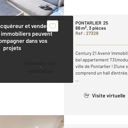
PONTARLIER 25
acquéreur et vendeur,
2
86 m
, 3 pièces
 immobiliers peuvent
Ref : 27328
ompagner dans vos
projets
Century 21 Avenir Immobil
bel appartement T3 (modul
Demander une
ville de Pontarlier ! D'une
estimation
comprend un hall d'entrée
...
Visite virtuelle
360°