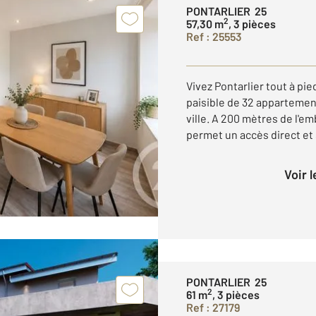
PONTARLIER 25
2
57,30 m
, 3 pièces
Ref : 25553
Vivez Pontarlier tout à p
paisible de 32 appartemen
ville. A 200 mètres de l'em
permet un accès direct et s
Voir 
PONTARLIER 25
2
61 m
, 3 pièces
Ref : 27179