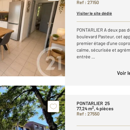
Ref : 27150
Visiter le site dédié
PONTARLIER A deux pas du
boulevard Pasteur, cet ap
premier étage d'une copro
calme, sécurisée et agrém
entrée ...
Voir 
PONTARLIER 25
2
77,24 m
, 4 pièces
Ref : 27550