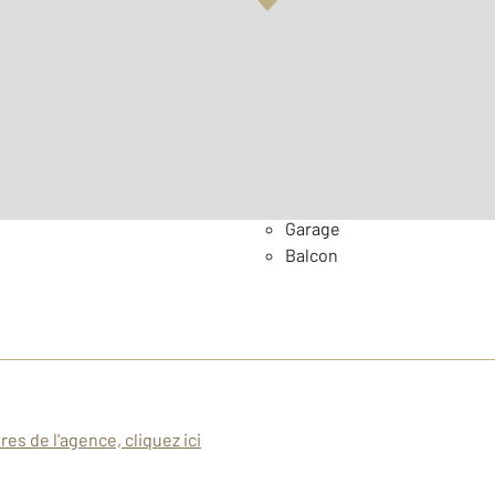
Surface habitable : 107,5 
Nombre de pièces : 4
[Voi
Général
Garage
Balcon
es de l'agence, cliquez ici