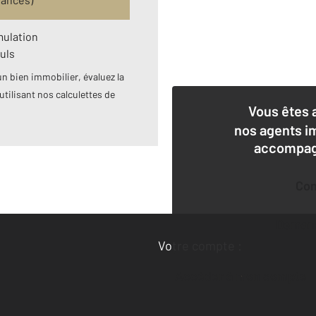
mulation
uls
n bien immobilier, évaluez la
utilisant nos calculettes de
Vous êtes 
nos agents i
accompagn
Co
Deman
Votre compte :
Accéder à mon compte