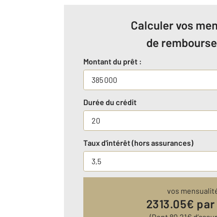
Calculer vos men
de rembours
Montant du prêt :
Durée du crédit
Taux d'intérêt (hors assurances)
vos mensualit
2313.05
€ par
(Dont
80.21
€ d’assu