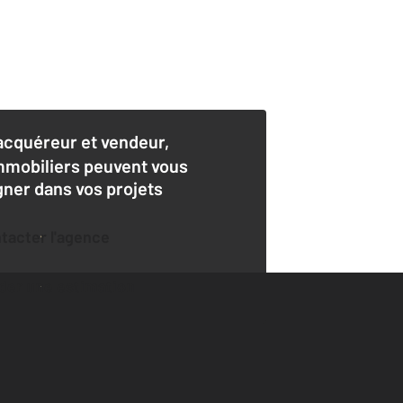
acquéreur et vendeur,
mmobiliers peuvent vous
er dans vos projets
ntacter l'agence
der une estimation