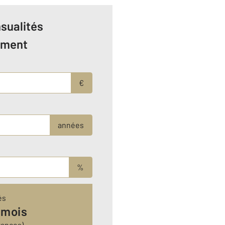
sualités
ement
€
années
%
és
 mois
rances)