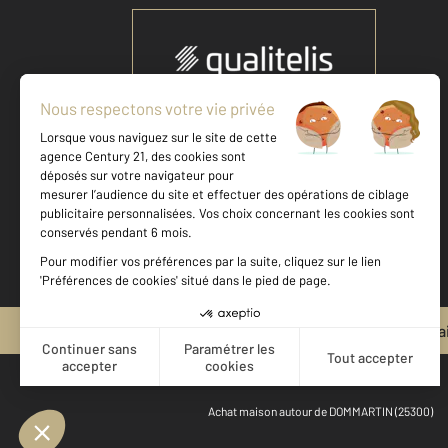
Votre agence est notée
Achat
Location
Vente
Gestion
9,1
/
10
9,3/10
Mentions légales & CGU et Barèmes d'honora
Achat maison autour de DOMMARTIN (25300)