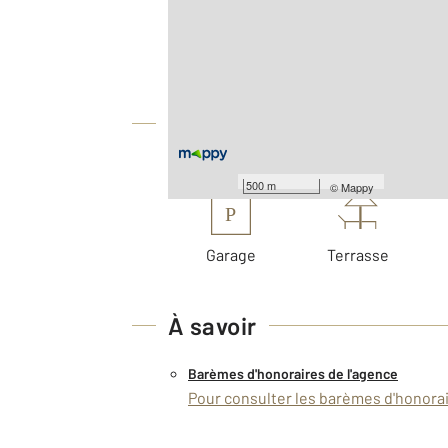
2
Surface totale : 107,5 m
2
Surface terrain : 52 m
Équipements
Les plus
500 m
©
Mappy
P
Garage
Terrasse
À savoir
Barèmes d'honoraires de l'agence
Pour consulter les barèmes d'honorair