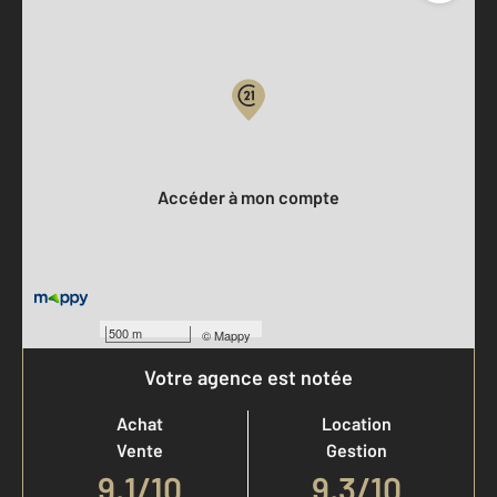
Parlons de vous, parlons biens
Votre compte :
Accéder à mon compte
500 m
©
Mappy
Votre agence est notée
Achat
Location
Vente
Gestion
9,1
/
10
9,3/10