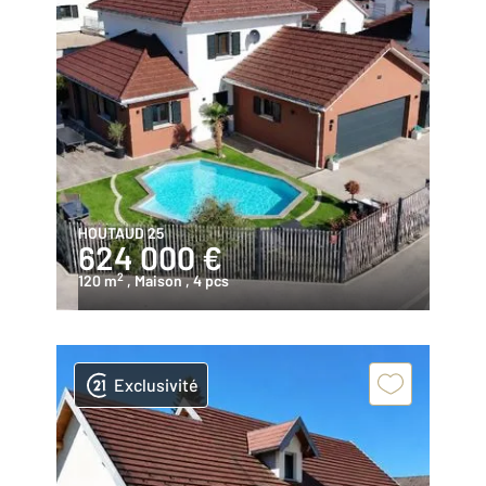
HOUTAUD 25
624 000 €
2
120 m
, Maison
, 4 pcs
Exclusivité