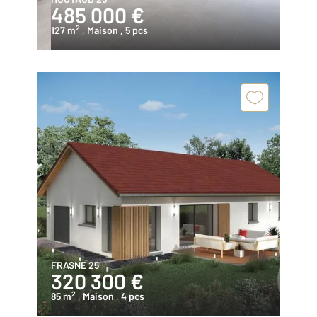
485 000 €
2
127 m
, Maison
, 5 pcs
FRASNE 25
320 300 €
2
85 m
, Maison
, 4 pcs