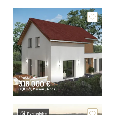
FRASNE 25
318 000 €
2
86,8 m
, Maison
, 4 pcs
Exclusivité