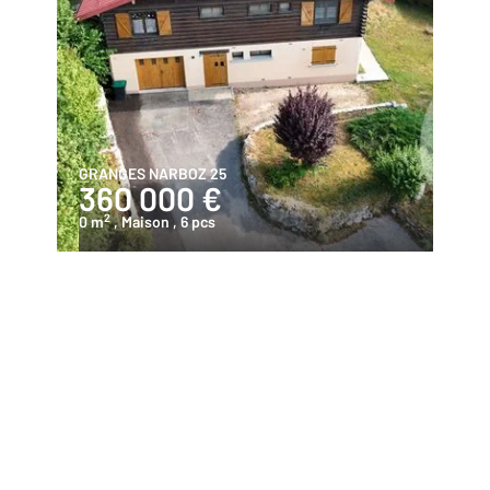
GRANGES NARBOZ 25
360 000 €
2
0 m
, Maison
, 6 pcs